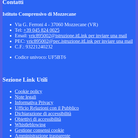
Contatti
Istituto Comprensivo di Mozzecane
Via G. Ferroni 4 - 37060 Mozzecane (VR)
Tel:
+39 045 824 0025
Email:
vric895002@istruzione.it
Link per inviare una mail
PEC:
vric895002@pec.istruzione.it
Link per inviare una mail
C.F.: 93221240232
Codice univoco: UF5BT6
Sezione Link Utili
Cookie policy
Note legali
Informativa Privacy
Ufficio Relazioni con il Pubblico
Dichiarazione di accessibilità
Obiettivi di accessibilità
Whistleblowing
Gestione consensi cookie
Amministrazione trasparente