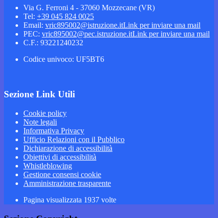
Via G. Ferroni 4 - 37060 Mozzecane (VR)
Tel:
+39 045 824 0025
Email:
vric895002@istruzione.it
Link per inviare una mail
PEC:
vric895002@pec.istruzione.it
Link per inviare una mail
C.F.: 93221240232
Codice univoco: UF5BT6
Sezione Link Utili
Cookie policy
Note legali
Informativa Privacy
Ufficio Relazioni con il Pubblico
Dichiarazione di accessibilità
Obiettivi di accessibilità
Whistleblowing
Gestione consensi cookie
Amministrazione trasparente
Pagina visualizzata
1937
volte