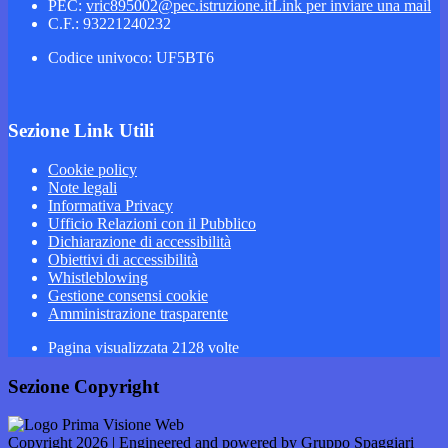
PEC:
vric895002@pec.istruzione.it
Link per inviare una mail
C.F.: 93221240232
Codice univoco: UF5BT6
Sezione Link Utili
Cookie policy
Note legali
Informativa Privacy
Ufficio Relazioni con il Pubblico
Dichiarazione di accessibilità
Obiettivi di accessibilità
Whistleblowing
Gestione consensi cookie
Amministrazione trasparente
Pagina visualizzata
2128
volte
Sezione Copyright
Copyright 2026 | Engineered and powered by Gruppo Spaggiari