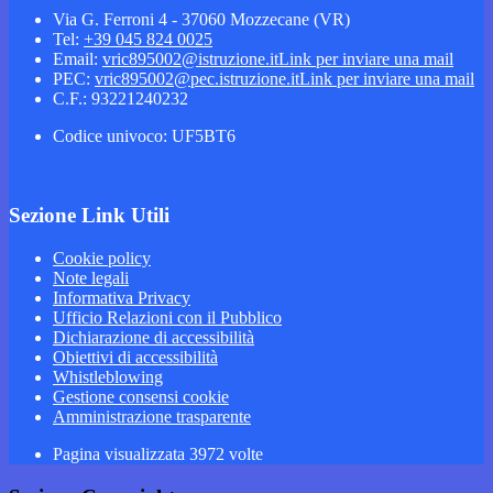
Via G. Ferroni 4 - 37060 Mozzecane (VR)
Tel:
+39 045 824 0025
Email:
vric895002@istruzione.it
Link per inviare una mail
PEC:
vric895002@pec.istruzione.it
Link per inviare una mail
C.F.: 93221240232
Codice univoco: UF5BT6
Sezione Link Utili
Cookie policy
Note legali
Informativa Privacy
Ufficio Relazioni con il Pubblico
Dichiarazione di accessibilità
Obiettivi di accessibilità
Whistleblowing
Gestione consensi cookie
Amministrazione trasparente
Pagina visualizzata
3972
volte