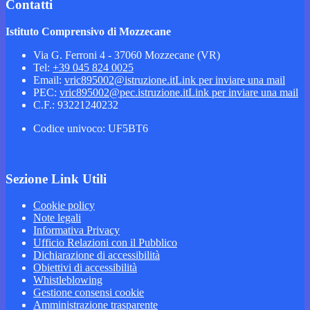
Contatti
Istituto Comprensivo di Mozzecane
Via G. Ferroni 4 - 37060 Mozzecane (VR)
Tel:
+39 045 824 0025
Email:
vric895002@istruzione.it
Link per inviare una mail
PEC:
vric895002@pec.istruzione.it
Link per inviare una mail
C.F.: 93221240232
Codice univoco: UF5BT6
Sezione Link Utili
Cookie policy
Note legali
Informativa Privacy
Ufficio Relazioni con il Pubblico
Dichiarazione di accessibilità
Obiettivi di accessibilità
Whistleblowing
Gestione consensi cookie
Amministrazione trasparente