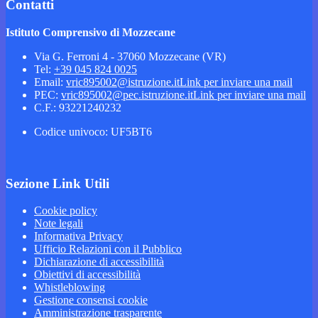
Contatti
Istituto Comprensivo di Mozzecane
Via G. Ferroni 4 - 37060 Mozzecane (VR)
Tel:
+39 045 824 0025
Email:
vric895002@istruzione.it
Link per inviare una mail
PEC:
vric895002@pec.istruzione.it
Link per inviare una mail
C.F.: 93221240232
Codice univoco: UF5BT6
Sezione Link Utili
Cookie policy
Note legali
Informativa Privacy
Ufficio Relazioni con il Pubblico
Dichiarazione di accessibilità
Obiettivi di accessibilità
Whistleblowing
Gestione consensi cookie
Amministrazione trasparente