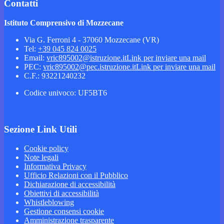
Contatti
Istituto Comprensivo di Mozzecane
Via G. Ferroni 4 - 37060 Mozzecane (VR)
Tel:
+39 045 824 0025
Email:
vric895002@istruzione.it
Link per inviare una mail
PEC:
vric895002@pec.istruzione.it
Link per inviare una mail
C.F.: 93221240232
Codice univoco: UF5BT6
Sezione Link Utili
Cookie policy
Note legali
Informativa Privacy
Ufficio Relazioni con il Pubblico
Dichiarazione di accessibilità
Obiettivi di accessibilità
Whistleblowing
Gestione consensi cookie
Amministrazione trasparente