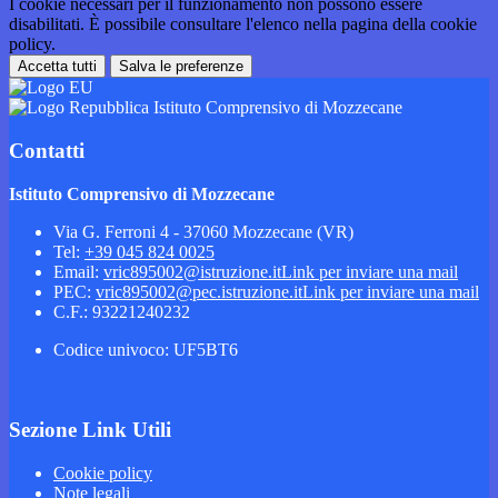
I cookie necessari per il funzionamento non possono essere
disabilitati. È possibile consultare l'elenco nella pagina della cookie
policy.
Accetta tutti
Salva le preferenze
Istituto Comprensivo di Mozzecane
Contatti
Istituto Comprensivo di Mozzecane
Via G. Ferroni 4 - 37060 Mozzecane (VR)
Tel:
+39 045 824 0025
Email:
vric895002@istruzione.it
Link per inviare una mail
PEC:
vric895002@pec.istruzione.it
Link per inviare una mail
C.F.: 93221240232
Codice univoco: UF5BT6
Sezione Link Utili
Cookie policy
Note legali