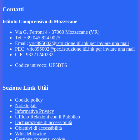
Contatti
Istituto Comprensivo di Mozzecane
Via G. Ferroni 4 - 37060 Mozzecane (VR)
Tel:
+39 045 824 0025
Email:
vric895002@istruzione.it
Link per inviare una mail
PEC:
vric895002@pec.istruzione.it
Link per inviare una mail
C.F.: 93221240232
Codice univoco: UF5BT6
Sezione Link Utili
Cookie policy
Note legali
Informativa Privacy
Ufficio Relazioni con il Pubblico
Dichiarazione di accessibilità
Obiettivi di accessibilità
Whistleblowing
Gestione consensi cookie