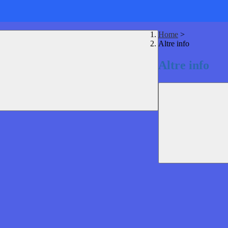
Home
>
Altre info
Altre info