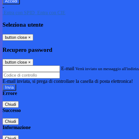
-
Entra con SPID
Entra con CIE
Seleziona utente
button close
×
Recupero password
button close
×
E-mail
Verrà inviato un messaggio all'indirizz
E-mail inviata, si prega di controllare la casella di posta elettronica!
Errore
Chiudi
Successo
Chiudi
Informazione
Chiudi