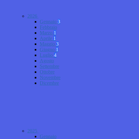
2026
Gennaio
3
Febbraio
Marzo
1
Aprile
1
Maggio
3
Giugno
1
Luglio
4
Agosto
Settembre
Ottobre
Novembre
Dicembre
2025
Gennaio