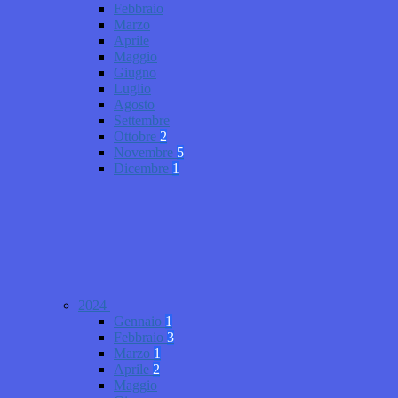
Febbraio
Marzo
Aprile
Maggio
Giugno
Luglio
Agosto
Settembre
Ottobre
2
Novembre
5
Dicembre
1
2024
Gennaio
1
Febbraio
3
Marzo
1
Aprile
2
Maggio