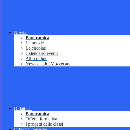
Novità
Panoramica
Le notizie
Le circolari
Calendario eventi
Albo online
News a.s. IC Mozzecane
Didattica
Panoramica
Offerta formativa
I progetti delle classi
Indirizzo musicale