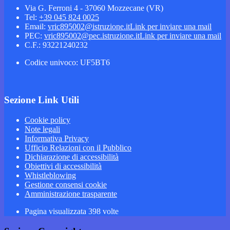
Via G. Ferroni 4 - 37060 Mozzecane (VR)
Tel:
+39 045 824 0025
Email:
vric895002@istruzione.it
Link per inviare una mail
PEC:
vric895002@pec.istruzione.it
Link per inviare una mail
C.F.: 93221240232
Codice univoco: UF5BT6
Sezione Link Utili
Cookie policy
Note legali
Informativa Privacy
Ufficio Relazioni con il Pubblico
Dichiarazione di accessibilità
Obiettivi di accessibilità
Whistleblowing
Gestione consensi cookie
Amministrazione trasparente
Pagina visualizzata
398
volte