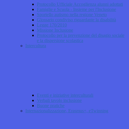
Protocollo Ufficiale Accoglienza alunni adottati
Famiglie e Scuola - Insieme per l'Inclusione
Sportello autismo nella regione Veneto
Glossario condiviso riguardante la disabilità
Legge 170/2010
Missione Inclusione
Protocollo per la prevenzione del disagio sociale
e la dispersione scolastica
Intercultura
Eventi e iniziative interculturali
Verbali tavolo inclusione
Buone pratiche
Internazionalizzazione, Erasmus+, eTwinning