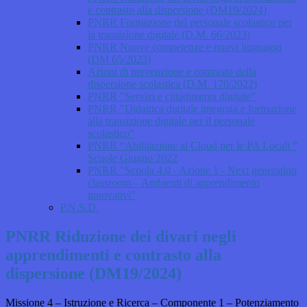
e contrasto alla dispersione (DM19/2024)
PNRR Formazione del personale scolastico per
la transizione digitale (D.M. 66/2023)
PNRR Nuove competenze e nuovi linguaggi
(DM 65/2023)
Azioni di prevenzione e contrasto della
dispersione scolastica (D.M. 170/2022)
PNRR "Servizi e cittadinanza digitale"
PNRR "Didattica digitale integrata e formazione
alla transizione digitale per il personale
scolastico"
PNRR “Abilitazione al Cloud per le PA Locali ”
Scuole Giugno 2022
PNRR "Scuola 4.0 - Azione 1 - Next generation
classroom – Ambienti di apprendimento
innovativi"
P.N.S.D.
PNRR Riduzione dei divari negli
apprendimenti e contrasto alla
dispersione (DM19/2024)
Missione 4 – Istruzione e Ricerca – Componente 1 – Potenziamento