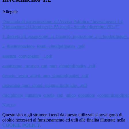
Allegati:
Domanda di partecipazione all’Avviso Pubblico “Investimento 1.2
Abilitazione al Cloud per le PA locali - Scuole (dicembre 2022)”
1_decreto_di_assunzione_in_bilancio_migrazione_al_cluodpdfpades
2_dissimenazione_fondi_cloudpdfpades_.pdf
assenza_convenzioni_1.pdf
assunzione_incarico_rup_pnrr_cloudpdfpades_.pdf
decreto_avvio_attivit_pnrr_cloudpdfpades_.pdf
determina_pnrr_cloud_spaggiaripdfpades_.pdf
disciplinare_trattativa_diretta_con_unico_operatore_economicopdfpa
Notizie
Questo sito o gli strumenti terzi da questo utilizzati si avvalgono di
cookie necessari al funzionamento ed utili alle finalità illustrate nella
COOKIE POLICY
.