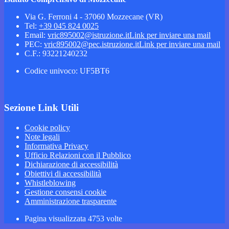
Via G. Ferroni 4 - 37060 Mozzecane (VR)
Tel:
+39 045 824 0025
Email:
vric895002@istruzione.it
Link per inviare una mail
PEC:
vric895002@pec.istruzione.it
Link per inviare una mail
C.F.: 93221240232
Codice univoco: UF5BT6
Sezione Link Utili
Cookie policy
Note legali
Informativa Privacy
Ufficio Relazioni con il Pubblico
Dichiarazione di accessibilità
Obiettivi di accessibilità
Whistleblowing
Gestione consensi cookie
Amministrazione trasparente
Pagina visualizzata
4753
volte