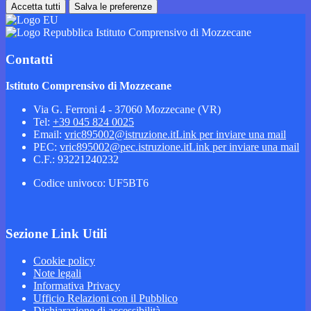
Accetta tutti
Salva le preferenze
Istituto Comprensivo di Mozzecane
Contatti
Istituto Comprensivo di Mozzecane
Via G. Ferroni 4 - 37060 Mozzecane (VR)
Tel:
+39 045 824 0025
Email:
vric895002@istruzione.it
Link per inviare una mail
PEC:
vric895002@pec.istruzione.it
Link per inviare una mail
C.F.: 93221240232
Codice univoco: UF5BT6
Sezione Link Utili
Cookie policy
Note legali
Informativa Privacy
Ufficio Relazioni con il Pubblico
Dichiarazione di accessibilità