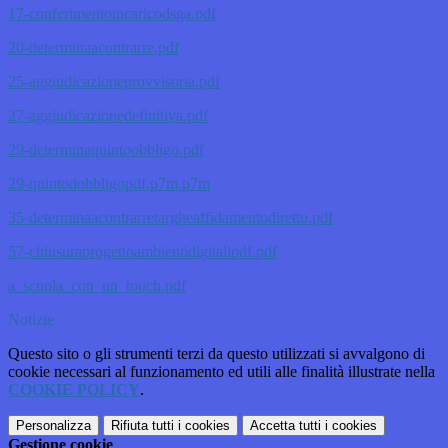
17-conferimentoincaricodsga.pdf
20-determinaacontrarre.pdf
25-aggiudicazioneprovvisoria.pdf
27-aggiudicazionedefinitiva.pdf
29-determinaquintoobbligo.pdf
29-quintodobbligopdf.p7m.p7m
35-determinaacontrarretargheaffidamentodiretto.pdf
57-chiusuraprogettoambientidigitalipdf.pdf
a_scuola_con_un_touch.pdf
Notizie
Questo sito o gli strumenti terzi da questo utilizzati si avvalgono di
cookie necessari al funzionamento ed utili alle finalità illustrate nella
COOKIE POLICY
.
Personalizza
Rifiuta tutti
i cookies
Accetta tutti
i cookies
Gestione cookie