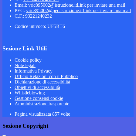
Email:
vric895002@istruzione.it
Link per inviare una mail
PEC:
vric895002@pec.istruzione.it
Link per inviare una mail
C.F.: 93221240232
Codice univoco: UF5BT6
Sezione Link Utili
Cookie policy
Note legali
Informativa Privacy
Ufficio Relazioni con il Pubblico
Dichiarazione di accessibilità
Obiettivi di accessibilità
Whistleblowing
Gestione consensi cookie
Amministrazione trasparente
Pagina visualizzata
857
volte
Sezione Copyright