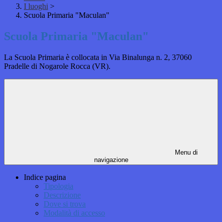
I luoghi
>
Scuola Primaria "Maculan"
Scuola Primaria "Maculan"
La Scuola Primaria è collocata in Via Binalunga n. 2, 37060
Pradelle di Nogarole Rocca (VR).
Menu di
navigazione
Indice pagina
Tipologia
Descrizione
Dove si trova
Modalità di accesso