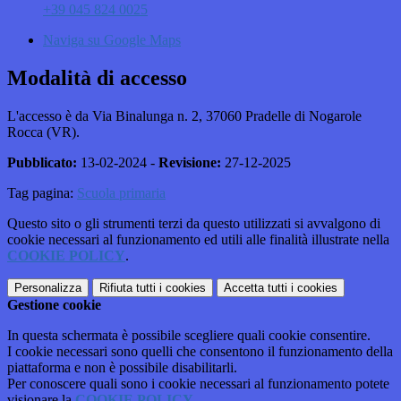
+39 045 824 0025
Naviga su Google Maps
Modalità di accesso
L'accesso è da
Via Binalunga n. 2,
37060 Pradelle di Nogarole
Rocca (VR).
Pubblicato:
13-02-2024 -
Revisione:
27-12-2025
Tag pagina:
Scuola primaria
Questo sito o gli strumenti terzi da questo utilizzati si avvalgono di
cookie necessari al funzionamento ed utili alle finalità illustrate nella
COOKIE POLICY
.
Personalizza
Rifiuta tutti
i cookies
Accetta tutti
i cookies
Gestione cookie
In questa schermata è possibile scegliere quali cookie consentire.
I cookie necessari sono quelli che consentono il funzionamento della
piattaforma e non è possibile disabilitarli.
Per conoscere quali sono i cookie necessari al funzionamento potete
visionare la
COOKIE POLICY
.