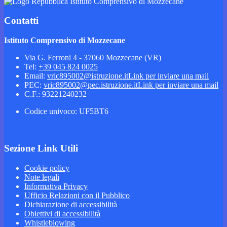
Istituto Comprensivo di Mozzecane
Contatti
Istituto Comprensivo di Mozzecane
Via G. Ferroni 4 - 37060 Mozzecane (VR)
Tel:
+39 045 824 0025
Email:
vric895002@istruzione.it
Link per inviare una mail
PEC:
vric895002@pec.istruzione.it
Link per inviare una mail
C.F.: 93221240232
Codice univoco: UF5BT6
Sezione Link Utili
Cookie policy
Note legali
Informativa Privacy
Ufficio Relazioni con il Pubblico
Dichiarazione di accessibilità
Obiettivi di accessibilità
Whistleblowing