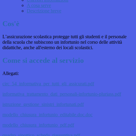
A cosa serve
Descrizione breve
Cos'è
L’assicurazione scolastica protegge tutti gli studenti e il personale
della scuola che subiscono un infortunio nel corso delle attività
didattiche, anche all'esterno dei locali scolastici.
Come si accede al servizio
Allegati:
circ_54_informativa_per_tutti_gli_assicurati.pdf
informativa_trattamento_dati_personali-infortunio-pluriass.pdf
istruzione_gestione_sinistri_infortunati.pdf
modello_chiusura_infortunio_editabile.doc.doc
modello_chiusura_infortunio_pdf.pdf
quadro_sinottico_scheda_riassuntiva.pdf