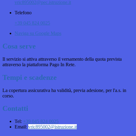
vric895002@pec.istruzione.it
Telefono
+39 045 824 0025
Naviga su Google Maps
Cosa serve
Il servizio si attiva attraverso il versamento della quota prevista
attraverso la piattaforma Pago In Rete.
Tempi e scadenze
La copertura assicurativa ha validità, previa adesione, per l'a.s. in
corso.
Contatti
Tel:
+39 045 824 0025
Email:
vric895002@istruzione.it