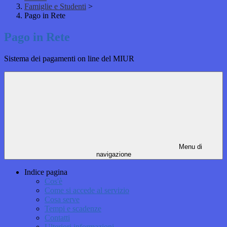
Famiglie e Studenti
>
Pago in Rete
Pago in Rete
Sistema dei pagamenti on line del MIUR
Menu di
navigazione
Indice pagina
Cos'è
Come si accede al servizio
Cosa serve
Tempi e scadenze
Contatti
Ulteriori informazioni