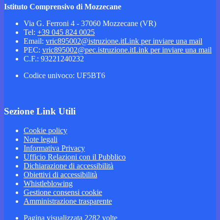
Istituto Comprensivo di Mozzecane
Via G. Ferroni 4 - 37060 Mozzecane (VR)
Tel:
+39 045 824 0025
Email:
vric895002@istruzione.it
Link per inviare una mail
PEC:
vric895002@pec.istruzione.it
Link per inviare una mail
C.F.: 93221240232
Codice univoco: UF5BT6
Sezione Link Utili
Cookie policy
Note legali
Informativa Privacy
Ufficio Relazioni con il Pubblico
Dichiarazione di accessibilità
Obiettivi di accessibilità
Whistleblowing
Gestione consensi cookie
Amministrazione trasparente
Pagina visualizzata
2282
volte