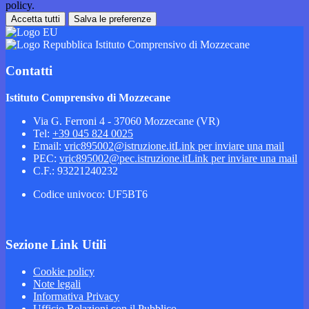
policy.
Accetta tutti
Salva le preferenze
Istituto Comprensivo di Mozzecane
Contatti
Istituto Comprensivo di Mozzecane
Via G. Ferroni 4 - 37060 Mozzecane (VR)
Tel:
+39 045 824 0025
Email:
vric895002@istruzione.it
Link per inviare una mail
PEC:
vric895002@pec.istruzione.it
Link per inviare una mail
C.F.: 93221240232
Codice univoco: UF5BT6
Sezione Link Utili
Cookie policy
Note legali
Informativa Privacy
Ufficio Relazioni con il Pubblico