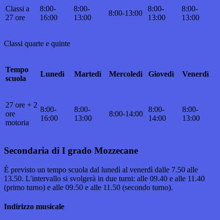
Classi a
8:00-
8:00-
8:00-
8:00-
8:00-13:00
27 ore
16:00
13:00
13:00
13:00
Classi quarte e quinte
Tempo
Lunedì
Martedì
Mercoledì
Giovedì
Venerdì
scuola
27 ore +
2
8:00-
8:00-
8:00-
8:00-
ore
8:00-14:00
16:00
13:00
14:00
13:00
motoria
Secondaria di I grado
Mozzecane
È previsto un tempo scuola dal lunedì al venerdì dalle 7.50 alle
13.50. L'intervallo si svolgerà in due turni: alle 09.40 e alle 11.40
(primo turno) e alle 09.50 e alle 11.50 (secondo turno).
Indirizzo musicale